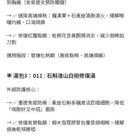
到胸痛（支氣管炎預防關鍵）
→ ✅ ​速降高燒燥熱​：羅漢果＋石黃皮清肺瀉火，緩解喉
嚨灼痛、口渴煩躁
→ ✅ ​修復紅腫黏膜​：枇杷花含黃酮類消炎，減少吞嚥如
刀割
​適用階段​：發燒化熱期（黃痰黏喉、高燒頭痛）
🌟 ​湯包3：011 : 石斛淮山白術修復湯​
​外感防護核心​：
→ ✅ ​重建免疫防線​：紫皮石斛多糖激活巨噬細胞，降低
「咳剛好又中招」風險
→ ✅ ​修復氣管黏膜​：椴木雪耳膠質包覆受損咽喉，緩解
病後乾咳嘶啞