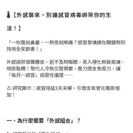
🌡️【外感襲來，別讓感冒病毒綁架你的生
活！】
「一吹風就鼻塞、一熬夜就喉痛？感冒發燒總在關鍵時刻
拖垮全家節奏！」
外感病邪侵襲體表，若不及時驅散，易入裡化熱致高燒、
咳痰黏稠！現代人冷熱交替頻繁、壓力透支免疫力，讓
「每月一感冒」成惡性循環——
⚠️ ​研究顯示​：感冒拖延3天未解，引發支氣管炎風險增
加！
一、為什麼需要「外感組合」？​​