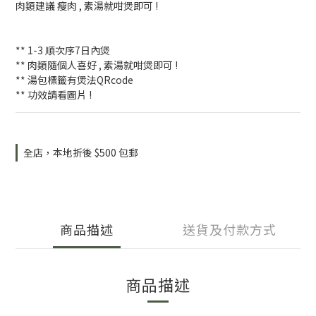
肉類建議 瘦肉 , 素湯就咁煲即可 !
** 1-3 順次序7日內煲
** 肉類隨個人喜好 , 素湯就咁煲即可 !
** 湯包標籤有煲法QRcode
** 功效請看圖片 !
全店，本地折後 $500 包郵
商品描述
送貨及付款方式
商品描述