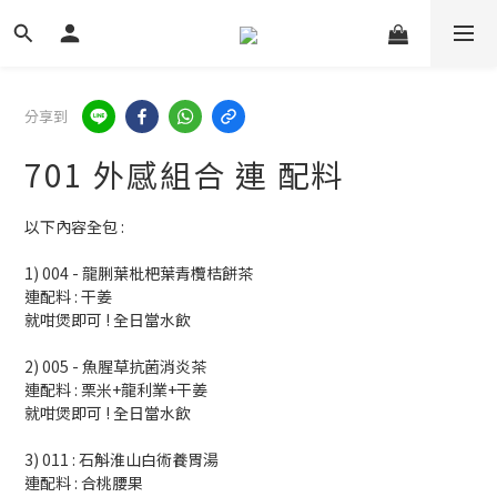
分享到
701 外感組合 連 配料
以下內容全包 :
1) 004 - 龍脷葉枇杷葉青欖桔餅茶
連配料 : 干姜
就咁煲即可 ! 全日當水飲
2) 005 - 魚腥草抗菌消炎茶
連配料 : 栗米+龍利業+干姜
就咁煲即可 ! 全日當水飲
3) 011 : 石斛淮山白術養胃湯
連配料 : 合桃腰果