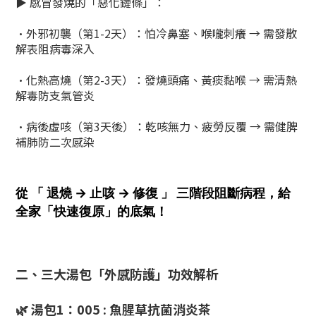
▶️ ​感冒發燒的「惡化鏈條」​​：
•
外邪初襲（第1-2天）​​：怕冷鼻塞、喉嚨刺癢 → 需發散
解表阻病毒深入
•
化熱高燒（第2-3天）​​：發燒頭痛、黃痰黏喉 → 需清熱
解毒防支氣管炎
•
病後虛咳（第3天後）​​：乾咳無力、疲勞反覆 → 需健脾
補肺防二次感染
從 「
退燒 → 止咳 → 修復 」
三階段阻斷病程，給
全家「快速復原」的底氣！
二、三大湯包「外感防護」功效解析​
🌿 ​湯包1：005 : 魚腥草抗菌消炎茶