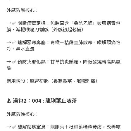
​外感防護核心​：
→ ✅ ​阻斷病毒定植​：魚腥草含「癸酰乙醛」破壞病毒包
膜，減輕喉嚨刀割感（外感初起必備）
→ ✅ ​速解惡寒鼻塞​：青橄＋桔餅宣肺散寒，緩解頭痛怕
冷、鼻水直流
→ ✅ ​預防火邪化熱​：甘草抗炎鎮痛，降低發燒轉高熱風
險
​適用階段​：感冒初起（畏寒鼻塞、喉嚨刺癢）
🍐 ​湯包2：004 : 龍脷葉止咳茶
​外感防護核心​：
→ ✅ ​破解黏痰窒息​：龍脷葉＋枇杷葉稀釋黃痰，改善咳