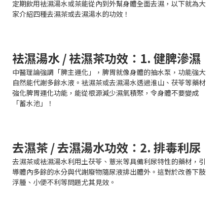
定期飲用袪濕湯水或茶能從內到外幫身體全面去濕，以下就為大
家介紹四種去濕茶或去濕湯水的功效！
袪濕湯水 / 袪濕茶功效：1. 健脾滲濕
中醫理論強調「脾主運化」，脾胃就像身體的抽水泵，功能強大
自然能代謝多餘水液。袪濕茶或去濕湯水透過淮山、茯苓等藥材
強化脾胃運化功能，能從根源減少濕氣積聚，令身體不要變成
「蓄水池」！
去濕茶 / 去濕湯水功效：2. 排毒利尿
去濕茶或袪濕湯水利用土茯苓、薏米等具備利尿特性的藥材，引
導體內多餘的水分與代謝廢物隨尿液排出體外。這對於改善下肢
浮腫、小便不利等問題尤其見效。