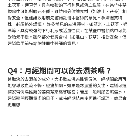
土茯苓、通草等，具有較強的下行利尿或活血性質，在某些中醫
觀點中可能對胎元不穩。雖然部分健脾食材（如淮山、茯苓）相
對安全，但建議飲用前先諮詢註冊中醫師的意見。孕婦體質特
殊，必須格外謹慎。 許多常見的去濕藥材，如薏米、土茯苓、通
草等，具有較強的下行利尿或活血性質，在某些中醫觀點中可能
對胎元不穩。雖然部分健脾食材（如淮山、茯苓）相對安全，但
建議飲用前先諮詢註冊中醫師的意見。
Q4：月經期間可以飲去濕茶嗎？
這取決於去濕茶的成分。大多數去濕茶性質偏涼，經期間飲用可
能會導致血流不暢、經痛加劇。如果是寒濕重的女性，建議可選
擇家常例湯推薦的姜棗茶來驅寒暖宮；若是一般利尿去濕湯水，
建議避開經期量多的日子，或待經期結束後再進行調理，效果會
更理想。