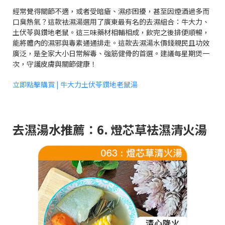
經常覺得關節不適，或者受暗瘡、濕疹困擾，甚至因煙酒過多而
口臭熱氣？這款袪濕湯選用了廣東最有名的去濕組合：牛大力、
土伏苓與鑽地老鼠。這三味藥材相輔相成，飲完之後排便順暢，
能將體內的濕邪與毒素通通排走。這款去濕湯水價錢親民且功效
廣泛，是全家大小日常解毒、強筋健骨的首選。建議每星期煲一
次，守護皮膚與關節健康！
立即點擊購買 | 牛大力土伏苓鑽地老鼠湯
去濕湯水推薦：6. 燈芯草袪濕清火湯