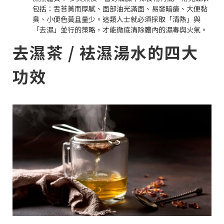
包括：舌苔黃而厚膩、面部油光滿面、易發暗瘡、大便黏
臭、小便色黃且量少。這類人士就必須採取「清熱」與
「去濕」並行的策略，才能徹底清除體內的濕毒與火氣。
去濕茶 / 袪濕湯水的四大
功效