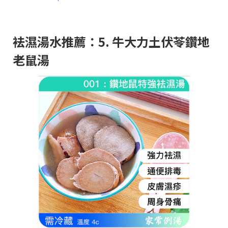
袪濕湯水推薦：5. 牛大力土伏苓鑽地
老鼠湯