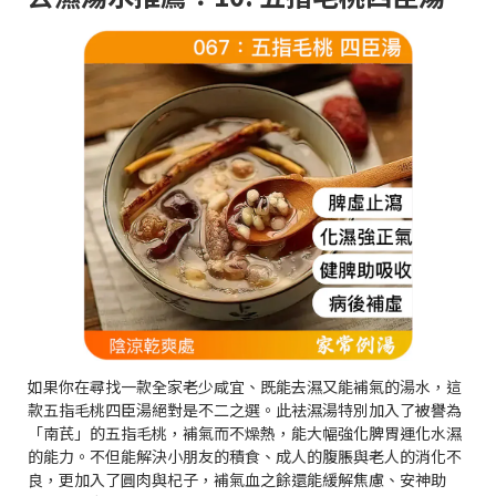
如果你在尋找一款全家老少咸宜、既能去濕又能補氣的湯水，這
款五指毛桃四臣湯絕對是不二之選。此袪濕湯特別加入了被譽為
「南芪」的五指毛桃，補氣而不燥熱，能大幅強化脾胃運化水濕
的能力。不但能解決小朋友的積食、成人的腹脹與老人的消化不
良，更加入了圓肉與杞子，補氣血之餘還能緩解焦慮、安神助