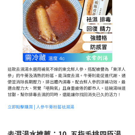
這款去濕湯水選用補氣不燥的東北鮮人參，搭配被譽為「東洋人
參」的牛蒡及清熱的粉葛，能深度去濕。牛蒡則能促進代謝、通
便並消除長期壓力，排出體內濕毒。配合鮮人參的涼補功效，最
適合壓力大、常覺「唔夠氣」且身重疲倦的都市人。這碗湯味道
甘甜，幫你排毒去濕的同時，還能讓你找回消失已久的活力！
立即點擊購買 | 人參牛蒡粉葛袪濕湯
去濕湯水推薦：10. 五指毛桃四臣湯