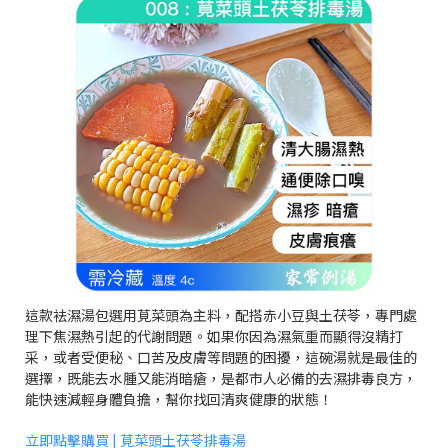
這款袪濕湯包選用莧菜頭為主料，配搭赤小豆與土茯苓，專門處
理下焦濕熱引起的代謝問題。如果你因為濕氣重而顯得沒精打
采，或者受便秘、口苦及皮膚等問題的困擾，這碗湯就是最佳的
選擇，既能去水腫又能消暗瘡，是都市人必備的去濕排毒良方，
能快速減輕身體負擔，幫你找回清爽健康的狀態！
立即點擊購買 | 莧菜頭土茯苓排毒湯