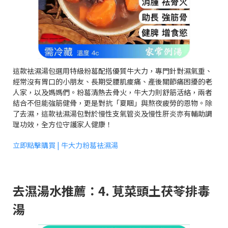
這款袪濕湯包選用特級粉葛配搭優質牛大力，專門針對濕氣重、
經常沒有胃口的小朋友、長期受腰肌痠痛、產後關節痛困擾的老
人家，以及媽媽們。粉葛清熱去骨火，牛大力則舒筋活絡，兩者
結合不但能強筋健骨，更是對抗「夏睏」與熬夜疲勞的恩物。除
了去濕，這款袪濕湯包對於慢性支氣管炎及慢性肝炎亦有輔助調
理功效，全方位守護家人健康！
立即點擊購買 | 牛大力粉葛袪濕湯
去濕湯水推薦：4. 莧菜頭土茯苓排毒
湯