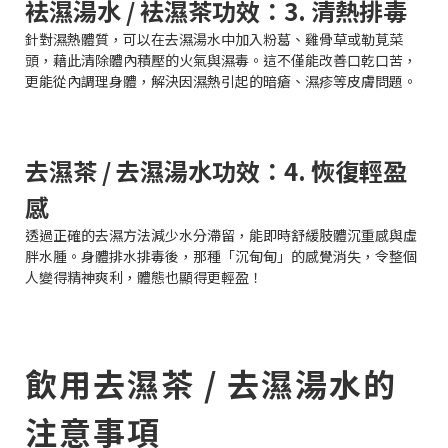
袪濕湯水 / 袪濕茶功效：3. 清熱排毒
針對濕熱體質，可以在去濕湯水中加入粉葛、雞骨草或勒莧菜
頭，藉此清除體內積壓的火氣與濕毒。這不僅能改善口乾口苦，
更能從內調理身體，解決因濕熱引起的暗瘡、濕疹等皮膚問題。
去濕茶 / 去濕湯水功效：4. 恢復輕盈
感
透過正確的去濕方法減少水分滯留，能即時舒緩肢體沉重感與虛
胖水腫。身體排水排毒後，那種「沉甸甸」的感覺消失，令整個
人變得精神爽利，體態也顯得更輕盈！
飲用去濕茶 / 去濕湯水的
注意事項