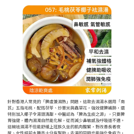
針對香港人常見的「脾虛兼濕熱」問題，這款去濕湯水選用「南
芪」五指毛桃，配搭茯苓、炒薏米與蟲草花，強效健脾補肺，還
特別加入椰子令湯頭清甜。中醫認為「脾為生痰之源」，只要脾
胃強健，體內濕濁自然能化解，從而減少鼻敏感及呼吸道不適。
這碗袪濕湯不但能舒緩上班族久坐的肌肉酸緊，對改善長者夜
尿、女性經前水腫亦十分有幫助，去濕的同時也能強化免疫力，