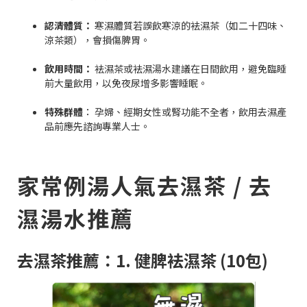
認清體質：
寒濕體質若誤飲寒涼的袪濕茶（如二十四味、
涼茶類），會損傷脾胃。
飲用時間：
袪濕茶或袪濕湯水建議在日間飲用，避免臨睡
前大量飲用，以免夜尿增多影響睡眠。
特殊群體
： 孕婦、經期女性或腎功能不全者，飲用去濕產
品前應先諮詢專業人士。
家常例湯人氣去濕茶 / 去
濕湯水推薦
去濕茶推薦：1. 健脾袪濕茶 (10包)