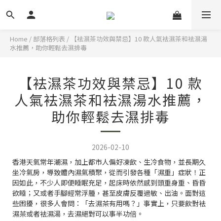
Home
/
部落格列表
/
【袪濕茶功效與禁忌】10 款人氣袪濕茶和袪濕湯
水推薦，助你輕鬆去濕排毒
【袪濕茶功效與禁忌】10 款
人氣袪濕茶和袪濕湯水推薦，
助你輕鬆去濕排毒
2026-02-10
香港天氣常年潮濕，加上都市人偏好凍飲、生冷食物，並長期久
坐冷氣房，導致體內濕氣積聚，從而引發各種「濕重」症狀！正
因如此，不少人即便睡眠充足，起床時依然感到頭重身重、昏昏
欲睡；又或者手腳經常浮腫，甚至皮膚反覆過敏、出油。面對這
些困擾，很多人會問：「去濕茶有用嗎？」事實上，只要飲對袪
濕茶或者袪濕湯，去濕絕對可以事半功倍。