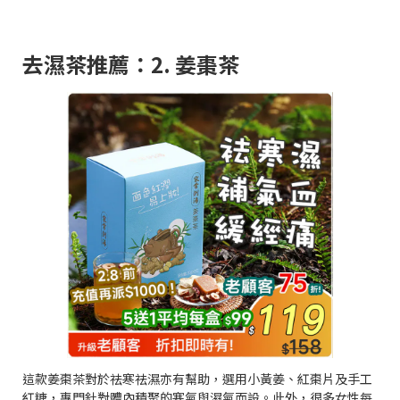
去濕茶推薦：2. 姜棗茶
這款姜棗茶對於祛寒祛濕亦有幫助，選用小黃姜、紅棗片及手工
紅糖，專門針對體內積聚的寒氣與濕氣而設。此外，很多女性每