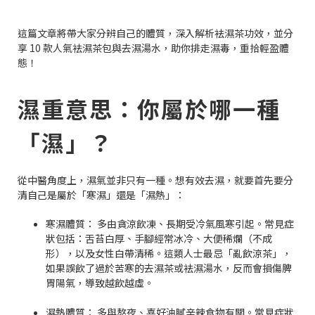
這篇文章將帶大家分辨自己的體質，深入解析袪濕茶功效，並分
享 10 款人氣袪濕茶包與去濕湯水，助你排走濕毒，重拾輕盈體
態！
濕重意思：你屬於哪一種
「濕」？
從中醫角度上，濕氣並非只有一種。想有效去濕，就要首先要分
清自己是屬於「寒濕」還是「濕熱」：
寒濕體質： 多由貪涼飲凍、長期受冷氣風寒引起。常見症
狀包括：舌苔白厚、手腳經常冰冷、大便稀爛（不成
形），以及女性白帶清稀。這類人士最忌「亂飲涼茶」，
如果誤飲了過於苦寒的去濕茶或袪濕湯水，反而會損傷脾
胃陽氣，導致越飲越虛。
濕熱體質： 多與熬夜、喜好油膩辛辣食物有關。常見症狀