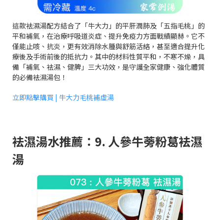
這款袪濕湯配方結合了「牛大力」的平肝潤肺及「五指毛桃」的
平和補氣，在治療呼吸道炎症、提升免疫力方面戰績顯赫。它不
僅能止咳、抗炎，更有效消除水腫與舒筋活絡，甚至適合提升化
療後及手術前後的抵抗力。其中的材料性質平和，不寒不燥，具
備「補氣、袪濕、健脾」三大功效，是守護全家健康、強化體質
的必備袪濕湯包！
立即點擊購買 | 牛大力毛桃補虛湯
袪濕湯水推薦：9. 人參牛蒡粉葛袪濕
湯