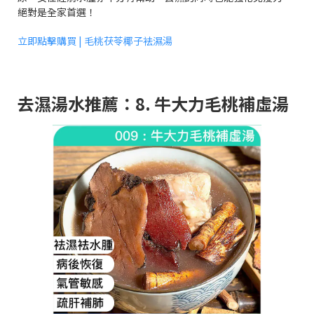
絕對是全家首選！
立即點擊購買 | 毛桃茯苓椰子袪濕湯
去濕湯水推薦：8. 牛大力毛桃補虛湯