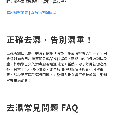
眠，讓全家輕鬆告別「濕重」與疲勞！
立即點擊購買 | 五指毛桃四臣湯
正確去濕，告別濕重！
正確辨識自己是「寒濕」還是「濕熱」是去濕排毒的第一步。只
要選對適合自己體質的去濕茶或袪濕湯，就能由內而外地調理身
體，將積聚已久的濕毒廢物通通排走。當然，除了飲用袪濕產品
外，日常生活中減少凍飲、維持規律作息與清淡飲食也同樣重
要。當身體不再受濕氣困擾，，整個人也會變得精神煥發，重新
掌握生活節奏！
去濕常見問題 FAQ