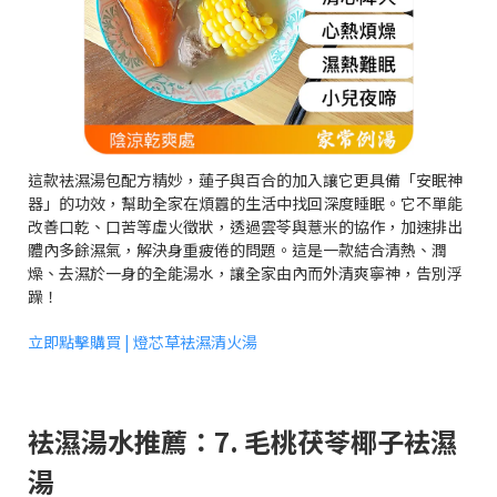
這款袪濕湯包配方精妙，蓮子與百合的加入讓它更具備「安眠神
器」的功效，幫助全家在煩囂的生活中找回深度睡眠。它不單能
改善口乾、口苦等虛火徵狀，透過雲苓與薏米的協作，加速排出
體內多餘濕氣，解決身重疲倦的問題。這是一款結合清熱、潤
燥、去濕於一身的全能湯水，讓全家由內而外清爽寧神，告別浮
躁！
立即點擊購買 | 燈芯草袪濕清火湯
袪濕湯水推薦：7. 毛桃茯苓椰子袪濕
湯