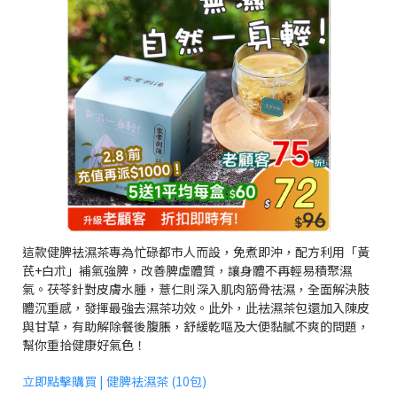
這款健脾袪濕茶專為忙碌都市人而設，免煮即沖，配方利用「黃
芪+白朮」補氣強脾，改善脾虛體質，讓身體不再輕易積聚濕
氣。茯苓針對皮膚水腫，薏仁則深入肌肉筋骨祛濕，全面解決肢
體沉重感，發揮最強去濕茶功效。此外，此袪濕茶包還加入陳皮
與甘草，有助解除餐後腹脹，舒緩乾嘔及大便黏膩不爽的問題，
幫你重拾健康好氣色！
立即點擊購買 | 健脾袪濕茶 (10包)