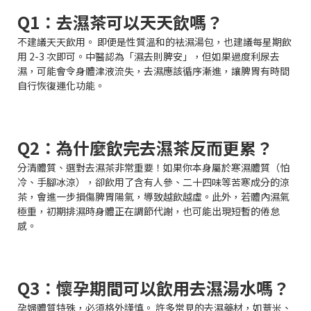
Q1：去濕茶可以天天飲嗎？
不建議天天飲用。 即便是性質溫和的袪濕湯包，也建議每星期飲
用 2-3 次即可。中醫認為「濕去則脾安」，但如果過度利尿去
濕，可能會令身體津液流失，去濕應該循序漸進，讓脾胃有時間
自行恢復運化功能。
Q2：為什麼飲完去濕茶反而更累？
分清體質、選對去濕茶非常重要！如果你本身屬於寒濕體質（怕
冷、手腳冰涼），卻飲用了含有人參、二十四味等苦寒成分的涼
茶，會進一步損傷脾胃陽氣，導致越飲越虛。此外，若體內濕氣
極重，初期排濕時身體正在調節代謝，也可能出現短暫的倦怠
感。
Q3：懷孕期間可以飲用去濕湯水嗎？
孕婦體質特殊，必須格外謹慎。 許多常見的去濕藥材，如薏米、