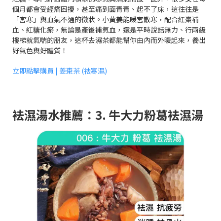
個月都會受經痛困擾，甚至痛到面青青、起不了床，這往往是
「宮寒」與血氣不通的徵狀。小黃姜能暖宮散寒，配合紅棗補
血、紅糖化瘀，無論是產後補氣血，還是平時說話無力、行兩級
樓梯就氣喘的朋友，這杯去濕茶都能幫你由內而外暖起來，養出
好氣色與好體質！
立即點擊購買 | 姜棗茶 (祛寒濕)
袪濕湯水推薦：3. 牛大力粉葛袪濕湯