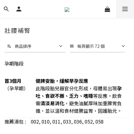
壯腰補腎
24 件商品
商品排序
每頁顯示 72 個
孕期階段
首3個月
健脾安胎，緩解早孕反應
（孕早期）
此階段胎兒器官分化形成，母體易出現
孕
吐、食欲不振、乏力、嗜睡
等反應。飲食
需
清淡易消化
，避免油膩厚味加重脾胃負
擔，並以溫和食材健脾益胃，固護胎元。
推薦湯包 : 002, 010, 011, 033, 036, 052, 058