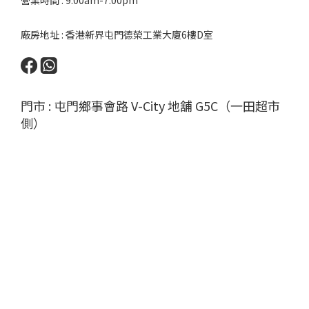
營業時間 : 9:00am-7:00pm
廠房地址 : 香港新界屯門德榮工業大廈6樓D室
門市 : 屯門鄉事會路 V-City 地舖 G5C（一田超市
側）