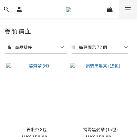
養顏補血
40 件商品
商品排序
每頁顯示 72 個
姜棗茶 8包
補腎黑髮茶 (15包)