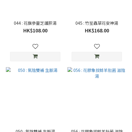
044 : 花旗參靈芝護肝湯
045 : 竹笙蟲草花安神湯
HK$108.00
HK$168.00
050 : 氣陰雙補 生脈湯
056 : 花膠象拔蚌羊肚菌 滋陰