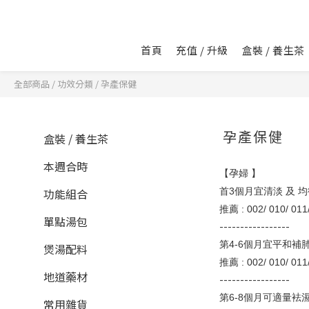
首頁
充值 / 升級
盒裝 / 養生茶
全部商品
/
功效分類
/
孕產保健
孕產保健
盒裝 / 養生茶
26
本週合時
【孕婦 】
功能組合
首3個月宜清淡 及 
推薦 : 002/ 010/ 011/
單點湯包
-----------------
第4-6個月宜平和補
煲湯配料
推薦 :
002/ 010/ 011
地道藥材
-----------------
第6-8個月可適量袪
常用雜貨