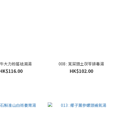
 : 牛大力粉葛袪濕湯
008 : 莧菜頭土茯苓排毒湯
HK$116.00
HK$102.00