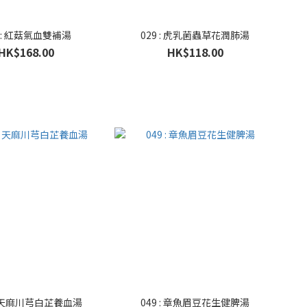
7 : 紅菇氣血雙補湯
029 : 虎乳菌蟲草花潤肺湯
HK$168.00
HK$118.00
：天麻川芎白芷養血湯
049 : 章魚眉豆花生健脾湯