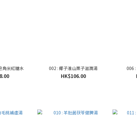
燕皂角米紅糖水
002 : 椰子淮山栗子滋潤湯
006
8.00
HK$106.00