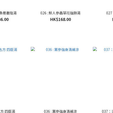
石斛桑椹養陰湯
026 : 鮮人參蟲草花強肺湯
02
6.00
HK$168.00
脾名方 四臣湯
036 : 黨參強身清補涼
037