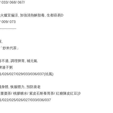
/ 033/ 068/
067/
似火爐宜偏涼, 加強清熱解胎毒, 生都容易D
/ 009/ 073
--------------
露,
「炒米代茶」
善不適, 調理脾胃, 補元氣
健脾連子粥
21/026/027/029/033/036/037(袪風)
滋補身體, 恢服體力, 預防衰老
紅糖薑棗茶/ 桃膠糖水/ 紫皮石斛養胃荼/ 紅糖陳皮紅豆沙
1/022/025/026/027/033/036/037